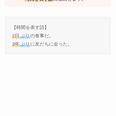
【時間を表す語】
2日
ぶり
の食事だ。
3年
ぶり
に友だちに会った。