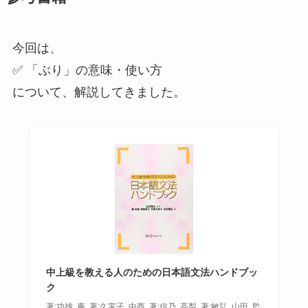
今回は、
✅ 「ぶり」の意味・使い方
について、解説してきました。
中上級を教える人のための日本語文法ハンドブッ
ク
著:功雄, 庵, 著:久実子, 中西, 著:信乃, 高梨, 著:敏弘, 山田, 監