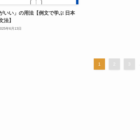
がいい」の用法【例文で学ぶ 日本
文法】
2025年6月13日
1
2
3
.