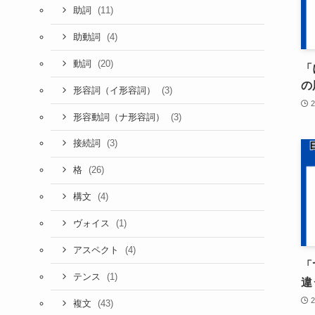
(11)
助詞
(4)
助動詞
(20)
動詞
「
の
(3)
形容詞（イ形容詞）
(3)
形容動詞（ナ形容詞）
(3)
接続詞
(26)
格
(4)
構文
(1)
ヴォイス
(4)
アスペクト
「
(1)
テンス
違
(43)
複文