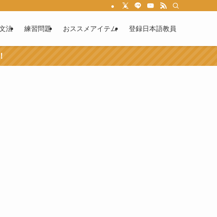
文法
練習問題
おススメアイテム
登録日本語教員
！