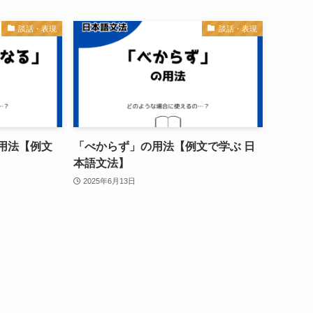
談話・表現
談話・表現
用法【例文
「べからず」の用法【例文で学ぶ 日
本語文法】
2025年6月13日