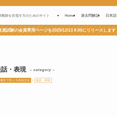
Home
過去問解説
日本語
語教師を目指す方のためのサイト
員試験の会員専用ページを2025/12/13 9:00にリリースします
談話・表現
– category –
例文で学ぶ 日本語文法
談話・表現