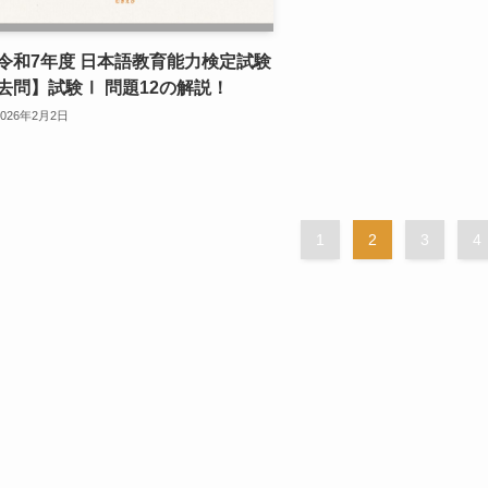
令和7年度 日本語教育能力検定試験
去問】試験Ⅰ 問題12の解説！
2026年2月2日
1
2
3
4