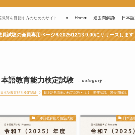
Home
過去問解説
日本語
語教師を目指す方のためのサイト
員試験の会員専用ページを2025/12/13 9:00にリリースします
日本語教育能力検定試験
– category –
日本語教育能力検定試験
日本語教育能力検定試験とは？
時事知識
過去問解説
日本語教育能力検定試験
日本語