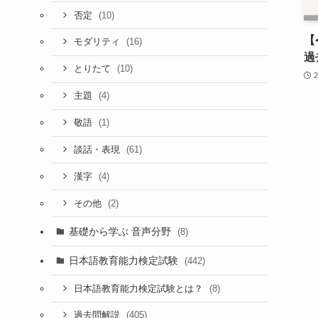
(10)
否定
【
(16)
モダリティ
過
(10)
とりたて
(4)
主題
(1)
敬語
(61)
談話・表現
(4)
漢字
(2)
その他
基礎から学ぶ 音声分野
(8)
日本語教育能力検定試験
(442)
(8)
日本語教育能力検定試験とは？
(405)
過去問解説