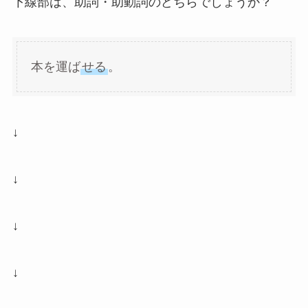
下線部は、助詞・助動詞のどちらでしょうか？
本を運ば
せる
。
↓
↓
↓
↓