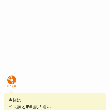
今回は、
✅ 助詞と助動詞の違い