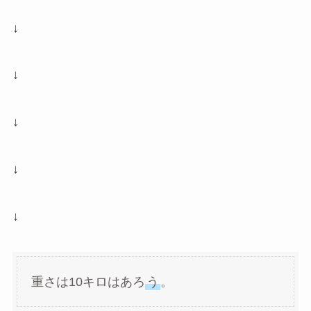
↓
↓
↓
↓
↓
重さは10キロはあろ
う
。