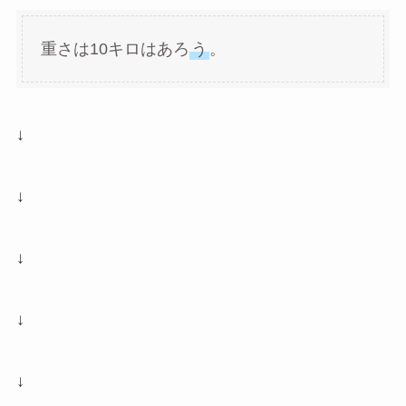
重さは10キロはあろ
う
。
↓
↓
↓
↓
↓