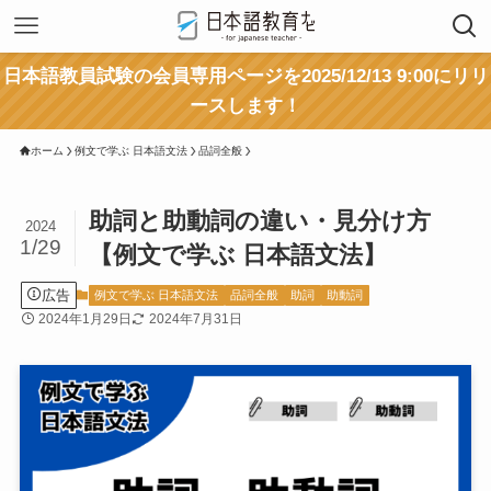
日本語教員試験の会員専用ページを2025/12/13 9:00にリリ
ースします！
ホーム
例文で学ぶ 日本語文法
品詞全般
助詞と助動詞の違い・見分け方
2024
1/29
【例文で学ぶ 日本語文法】
広告
例文で学ぶ 日本語文法
品詞全般
助詞
助動詞
2024年1月29日
2024年7月31日