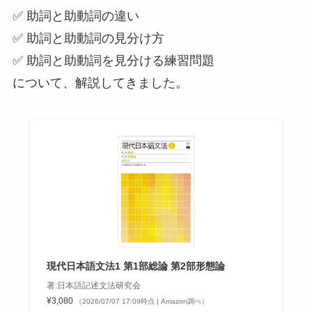
✅ 助詞と助動詞の違い
✅ 助詞と助動詞の見分け方
✅ 助詞と助動詞を見分ける練習問題
について、解説してきました。
現代日本語文法1 第1部総論 第2部形態論
著:日本語記述文法研究会
¥3,080
（2026/07/07 17:09時点 | Amazon調べ）