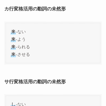
カ行変格活用の動詞の未然形
来
-ない
来
-よう
来
-られる
来
-させる
サ行変格活用の動詞の未然形
し
-ない