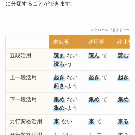
に分類することができます。
スクロールできます
未然形
連用形
終止形
五段活用
読ま
-ない
読ん
-で
読む
読も
-う
上一段活用
起き
-ない
起き
-て
起きる
起き
-よう
下一段活用
集め
-ない
集め
-て
集める
集め
-よう
カ行変格活用
来
-ない
来
-て
来る