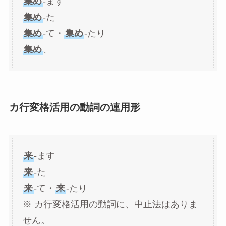
集め
-ます
集め
-た
集め
-て・
集め
-たり
集め
、
カ行変格活用の動詞の連用形
来
-ます
来
-た
来
-て・
来
-たり
※ カ行変格活用の動詞に、中止法はありま
せん。