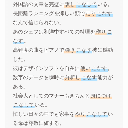
外国語の文章を完璧に
訳し
こなして
いる。
長距離ランニングを涼しい顔で
走り
こなす
なんて信じられない。
あのシェフは和洋中すべての料理を
作り
こ
なす
。
高難度の曲をピアノで
弾き
こなす
彼に感動
した。
彼はデザインソフトを自在に
使い
こなす
。
数字のデータを瞬時に
分析し
こなす
能力が
ある。
社会人としてのマナーもきちんと
身につけ
こなして
いる。
忙しい日々の中でも家事を
やり
こなして
い
る母は尊敬に値する。