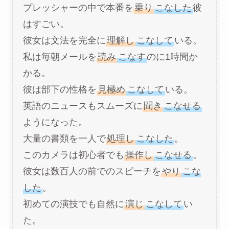
プレッシャーの中で本番を
乗り
こなした
彼
はすごい。
彼女は文法を完全に
理解し
こなして
いる。
私は毎朝メールを
読み
こなす
のに1時間か
かる。
彼は部下の性格を
見極め
こなして
いる。
英語のニュースもスムーズに
聞き
こなせる
ようになった。
大量の書類を一人で
処理し
こなした
。
このカメラは初心者でも
操作し
こなせる
。
彼女は数百人の前でのスピーチを
やり
こな
した
。
初めての演技でも自然に
演じ
こなして
い
た。