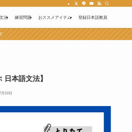
文法
練習問題
おススメアイテム
登録日本語教員
！
 日本語文法】
7月10日