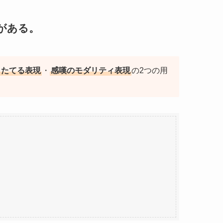
がある。
りたてる表現
・
感嘆のモダリティ表現
の2つの用