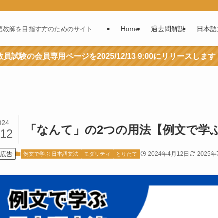
Home
過去問解説
日本語
語教師を目指す方のためのサイト
員試験の会員専用ページを2025/12/13 9:00にリリースします
024
「なんて」の2つの用法【例文で学ぶ
/12
広告
2024年4月12日
2025年
例文で学ぶ 日本語文法
モダリティ
とりたて