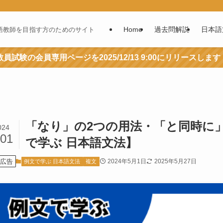
Home
過去問解説
日本語
語教師を目指す方のためのサイト
員試験の会員専用ページを2025/12/13 9:00にリリースします
「なり」の2つの用法・「と同時に
024
/01
で学ぶ 日本語文法】
広告
2024年5月1日
2025年5月27日
例文で学ぶ 日本語文法
複文