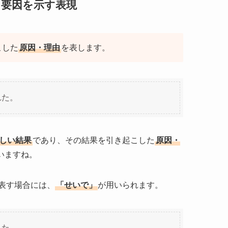
た要因を示す表現
こした
原因・理由
を表します。
れた。
しい結果
であり、その結果を引き起こした
原因・
いますね。
表す場合には、
「せいで」
が用いられます。
った。