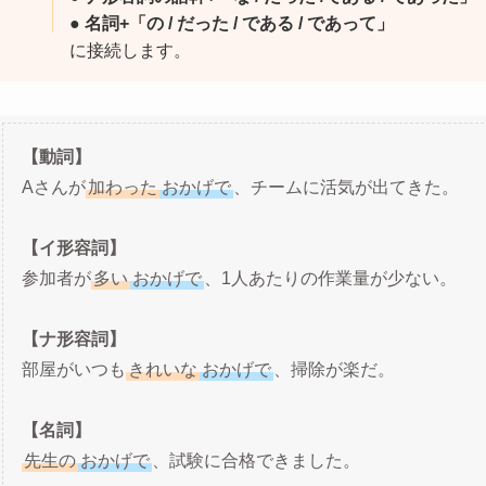
● 名詞+「の / だった / である / であって」
に接続します。
【動詞】
Aさんが
加わった
おかげで
、チームに活気が出てきた。
【イ形容詞】
参加者が
多い
おかげで
、1人あたりの作業量が少ない。
【ナ形容詞】
部屋がいつも
きれいな
おかげで
、掃除が楽だ。
【名詞】
先生の
おかげで
、試験に合格できました。