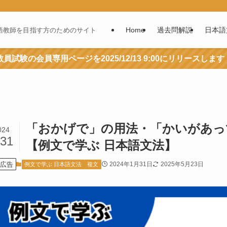
Home
過去問解説
日本語
語教師を目指す方のためのサイト
員試験の会員専用ページを2025/12/13 9:00にリリースします
「おかげで」の用法・「かいがあっ
024
/31
【例文で学ぶ 日本語文法】
広告
2024年1月31日
2025年5月23日
例文で学ぶ 日本語文法
複文