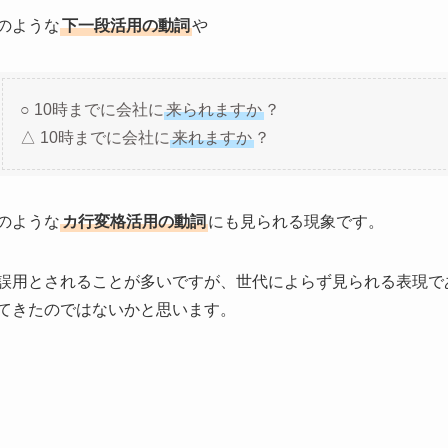
のような
下一段活用の動詞
や
○ 10時までに会社に
来られますか
？
△ 10時までに会社に
来れますか
？
のような
カ行変格活用の動詞
にも見られる現象です。
誤用とされることが多いですが、世代によらず見られる表現で
てきたのではないかと思います。