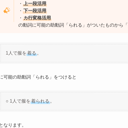
・
上一段活用
・
下一段活用
・
カ行変格活用
の動詞に可能の助動詞「られる」がついたものから「
1人で服を
着る
。
に可能の助動詞「られる」をつけると
○ 1人で服を
着られる
。
となります。