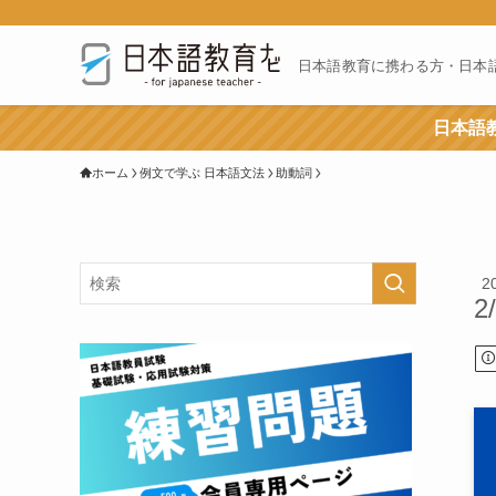
日本語教育に携わる方・日本
日本語教
ホーム
例文で学ぶ 日本語文法
助動詞
2
2