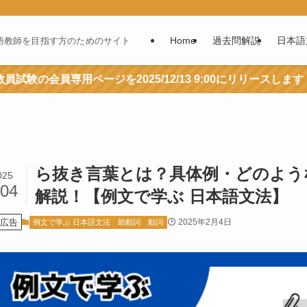
Home
過去問解説
日本語
語教師を目指す方のためのサイト
員試験の会員専用ページを2025/12/13 9:00にリリースします
ら抜き言葉とは？具体例・どのよう
025
/04
解説！【例文で学ぶ 日本語文法】
広告
2025年2月4日
例文で学ぶ 日本語文法
助動詞
動詞