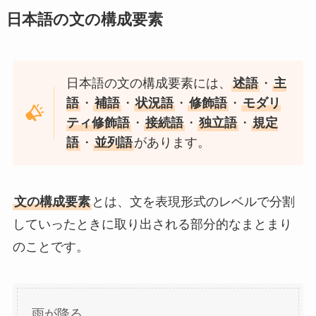
日本語の文の構成要素
日本語の文の構成要素には、
述語
・
主
語
・
補語
・
状況語
・
修飾語
・
モダリ
ティ修飾語
・
接続語
・
独立語
・
規定
語
・
並列語
があります。
文の構成要素
とは、文を表現形式のレベルで分割
していったときに取り出される部分的なまとまり
のことです。
雨が降る。