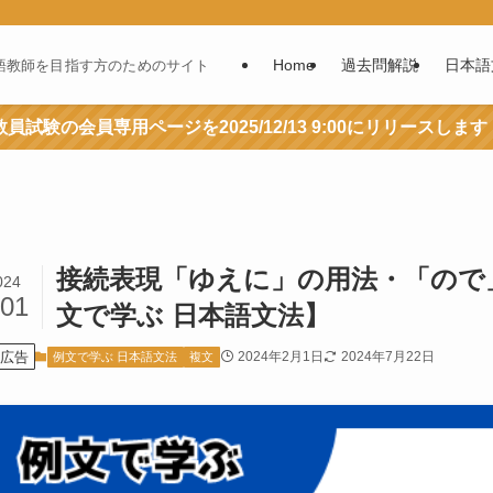
Home
過去問解説
日本語
語教師を目指す方のためのサイト
員試験の会員専用ページを2025/12/13 9:00にリリースします
接続表現「ゆえに」の用法・「ので
024
/01
文で学ぶ 日本語文法】
広告
2024年2月1日
2024年7月22日
例文で学ぶ 日本語文法
複文