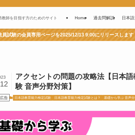
Home
過去問解説
日本語
語教師を目指す方のためのサイト
員試験の会員専用ページを2025/12/13 9:00にリリースします
アクセントの問題の攻略法【日本語
023
/12
験 音声分野対策】
広告
日本語教育能力検定試験
日本語教育能力検定試験とは？
基礎から学ぶ 音声