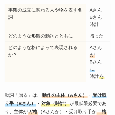
事態の成立に関わる人や物を表す名
Aさん
詞
Bさん
時計
どのような形態の動詞とともに
贈った
どのような格によって表現される
Aさん
か？
が
Bさん
に
時計
を
動詞「贈る」は、
動作の主体（Aさん）
・
受け取
り手（Bさん）
・
対象（時計）
が最低限必要であ
り、主体が
ガ格
（Aさんが）・受け取り手が
二格