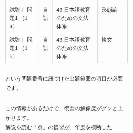
試験Ⅰ 問
言
43.日本語教育
形態論
題1 （1
語
のための文法
4）
体系
試験Ⅰ 問
言
43.日本語教育
複文
題1 （1
語
のための文法
5）
体系
という問題番号に紐づけた出題範囲の項目が必要
です。
この情報があるだけで、復習の解像度がグンと上
がります。
解説を読む「点」の復習が、年度を横断した