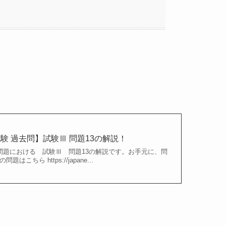
験 過去問】試験Ⅲ 問題13の解説！
問題における 試験Ⅲ 問題13の解説です。お手元に、問
ちら https://japane...