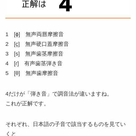
1 [ɸ] 無声両唇
摩擦音
2 [ç] 無声硬口蓋
摩擦音
3 [s] 無声歯茎
摩擦音
4 [ɾ] 有声歯茎
弾き音
5 [θ] 無声歯
摩擦音
4だけが「弾き音」で調音法が違いますね。
これが正解です。
それぞれ、日本語の子音で該当するものを見てい
くと