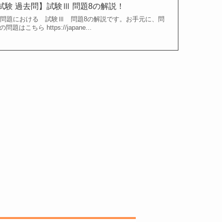
試験 過去問】試験Ⅲ 問題8の解説！
験問題における 試験Ⅲ 問題8の解説です。お手元に、問
ちら https://japane...