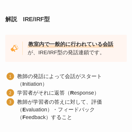
解説 IRE/IRF型
教室内で一般的に行われている会話
が、
IRE/IRF型
の発話連鎖です。
教師の発話によって会話がスタート
（
I
nitiation）
学習者がそれに返答（
R
esponse）
教師が学習者の答えに対して、評価
（
E
valuation）・フィードバック
（
F
eedback）すること