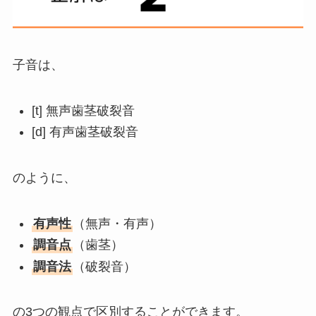
子音は、
[t] 無声歯茎破裂音
[d] 有声歯茎破裂音
のように、
有声性
（無声・有声）
調音点
（歯茎）
調音法
（破裂音）
の3つの観点で区別することができます。