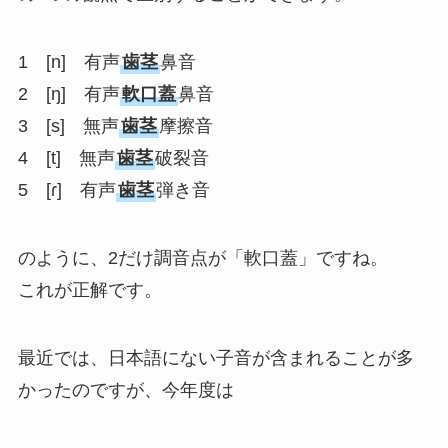
1 [n] 有声
歯茎
鼻音
2 [ŋ] 有声
軟口蓋
鼻音
3 [s] 無声
歯茎
摩擦音
4 [t] 無声
歯茎
破裂音
5 [ɾ] 有声
歯茎
弾き音
のように、2だけ調音点が「軟口蓋」ですね。
これが正解です。
最近では、日本語にない子音が含まれることが多
かったのですが、今年度は