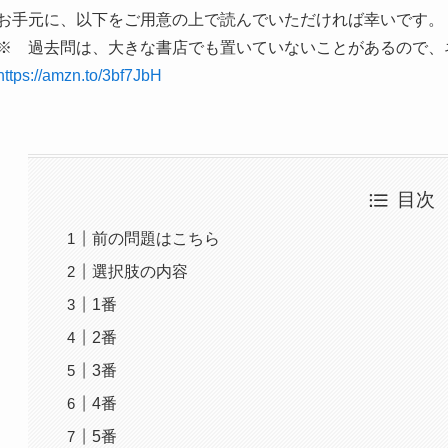
お手元に、以下をご用意の上で読んでいただければ幸いです。
※ 過去問は、大きな書店でも置いていないことがあるので、
https://amzn.to/3bf7JbH
目次
前の問題はこちら
選択肢の内容
1番
2番
3番
4番
5番