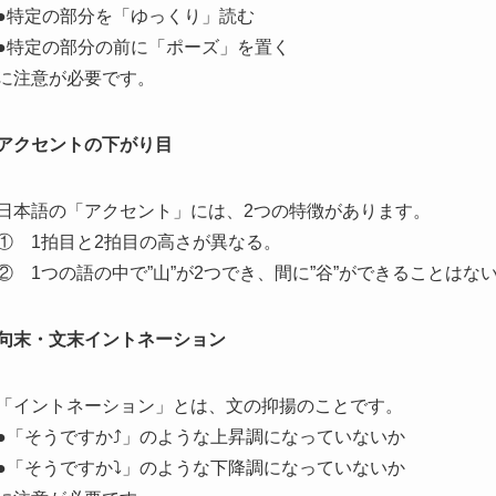
●特定の部分を
「ゆっくり」
読む
●特定の部分の前に
「ポーズ」
を置く
に注意が必要です。
アクセントの下がり目
日本語の「アクセント」には、2つの特徴があります。
①
1拍目と2拍目の高さが異なる。
②
1つの語の中で”山”が2つでき、間に”谷”ができることはな
句末・文末イントネーション
「イントネーション」とは、文の抑揚のことです。
●「そうですか⤴」のような
上昇調
になっていないか
●「そうですか⤵」のような
下降調
になっていないか