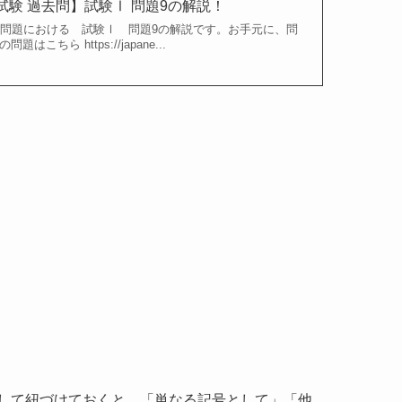
試験 過去問】試験Ⅰ 問題9の解説！
験問題における 試験Ⅰ 問題9の解説です。お手元に、問
ちら https://japane...
して紐づけておくと、「単なる記号として」「他