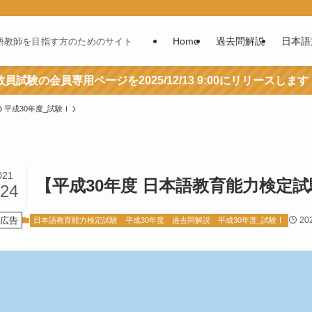
Home
過去問解説
日本語
語教師を目指す方のためのサイト
員試験の会員専用ページを2025/12/13 9:00にリリースします
平成30年度_試験Ⅰ
021
【平成30年度 日本語教育能力検定試
/24
広告
20
日本語教育能力検定試験
平成30年度 過去問解説
平成30年度_試験Ⅰ