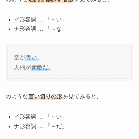
イ形容詞 … 「～い」
ナ形容詞 … 「～な」
空が
青い
。
人柄が
素敵だ
。
のような
言い切りの形
を見てみると、
イ形容詞 … 「～い」
ナ形容詞 … 「～だ」