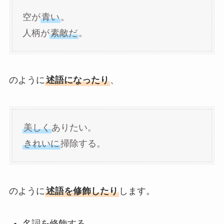
空が
青い
。
人柄が
素敵だ
。
のように
述語になったり
、
美しく
ありたい。
きれいに
掃除する。
のように
述語を修飾したり
します。
名詞を修飾する