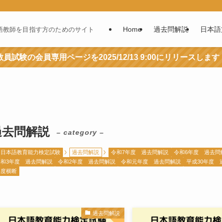
Home
過去問解説
日本語
語教師を目指す方のためのサイト
員試験の会員専用ページを2025/12/13 9:00にリリースします
過去問解説
– category –
日本語教育能力検定試験
過去問解説
令和7年度 過去問解説
令和6年度 過去問
令和3年度 過去問解説
令和2年度 過去問解説
令和元年度 過去問解説
平成30年度 
年度横断
過去問解説