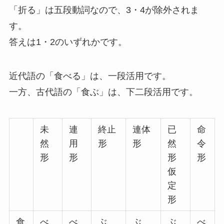
「折る」は五段動詞
なので、3・4が除外されま
す。
答えは1・2のいずれかです。
近代語の「食べる」は、一段活用です。
一方、古代語の「食ぶ」は、下二段活用です。
未
連
終止
連体
已
命
然
用
形
形
然
令
形
形
形
形
仮
定
形
食
べ
べ
ぶ
ぶ
ぶ
べ