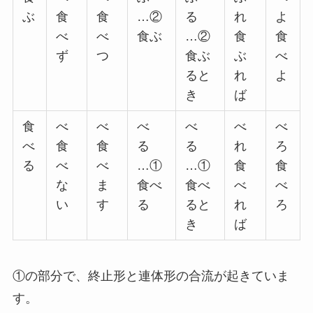
ぶ
食
食
…②
る
れ
よ
べ
べ
食ぶ
…②
食
食
ず
つ
食ぶ
ぶ
べ
ると
れ
よ
き
ば
食
べ
べ
べ
べ
べ
べ
べ
食
食
る
る
れ
ろ
る
べ
べ
…①
…①
食
食
な
ま
食べ
食べ
べ
べ
い
す
る
ると
れ
ろ
き
ば
①の部分で、終止形と連体形の合流が起きていま
す。