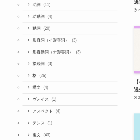
過
(11)
助詞
(4)
助動詞
(20)
動詞
(3)
形容詞（イ形容詞）
(3)
形容動詞（ナ形容詞）
(3)
接続詞
(26)
格
【
(4)
構文
過
(1)
ヴォイス
(4)
アスペクト
(1)
テンス
(43)
複文